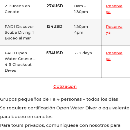
2 Buceos en
274USD
8am –
Reserva
Cenote
1:30pm
ya
PADI Discover
154USD
1:30pm –
Reserva
Scuba Diving: 1
4pm
ya
Buceo al mar
PADI Open
574USD
2-3 days
Reserva
Water Course –
ya
4-5 Checkout
Dives
Cotización
Grupos pequeños de 1 a 4 personas – todos los días
Se requiere certificación Open Water Diver o equivalente
para buceo en cenotes
Para tours privados, comuníquese con nosotros para