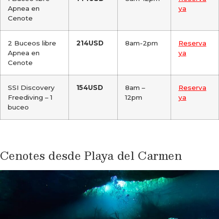
Apnea en
ya
Cenote
2 Buceos libre
214USD
8am-2pm
Reserva
Apnea en
ya
Cenote
SSI Discovery
154USD
8am –
Reserva
Freediving – 1
12pm
ya
buceo
Cenotes desde Playa del Carmen