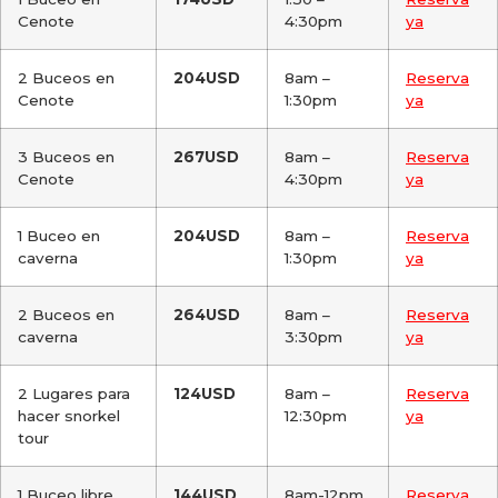
Cenote
4:30pm
ya
2 Buceos en
204USD
8am –
Reserva
Cenote
1:30pm
ya
3 Buceos en
267USD
8am –
Reserva
Cenote
4:30pm
ya
1 Buceo en
204USD
8am –
Reserva
caverna
1:30pm
ya
2 Buceos en
264USD
8am –
Reserva
caverna
3:30pm
ya
2 Lugares para
124USD
8am –
Reserva
hacer snorkel
12:30pm
ya
tour
1 Buceo libre
144USD
8am-12pm
Reserva