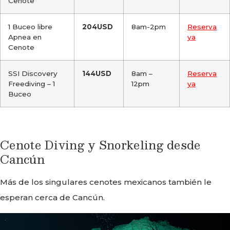
Cenote
1 Buceo libre
204USD
8am-2pm
Reserva
Apnea en
ya
Cenote
SSI Discovery
144USD
8am –
Reserva
Freediving – 1
12pm
ya
Buceo
Cenote Diving y Snorkeling desde
Cancún
Más de los singulares cenotes mexicanos también le
esperan cerca de Cancún.