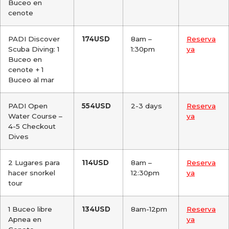
Buceo en
cenote
PADI Discover
174USD
8am –
Reserva
Scuba Diving: 1
1:30pm
ya
Buceo en
cenote + 1
Buceo al mar
PADI Open
554USD
2-3 days
Reserva
Water Course –
ya
4-5 Checkout
Dives
2 Lugares para
114USD
8am –
Reserva
hacer snorkel
12:30pm
ya
tour
1 Buceo libre
134USD
8am-12pm
Reserva
Apnea en
ya