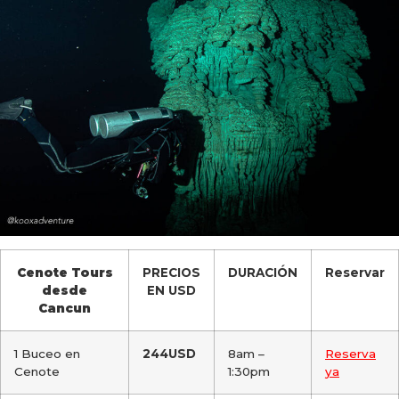
Cenote Tours
PRECIOS
DURACIÓN
Reservar
desde
EN USD
Cancun
1 Buceo en
244USD
8am –
Reserva
Cenote
1:30pm
ya