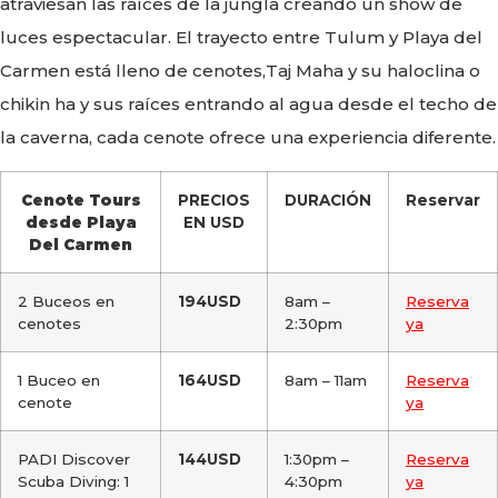
atraviesan las raíces de la jungla creando un show de
luces espectacular. El trayecto entre Tulum y Playa del
Carmen está lleno de cenotes,Taj Maha y su haloclina o
chikin ha y sus raíces entrando al agua desde el techo de
la caverna, cada cenote ofrece una experiencia diferente.
Cenote Tours
PRECIOS
DURACIÓN
Reservar
desde Playa
EN USD
Del Carmen
2 Buceos en
194USD
8am –
Reserva
cenotes
2:30pm
ya
1 Buceo en
164USD
8am – 11am
Reserva
cenote
ya
PADI Discover
144USD
1:30pm –
Reserva
Scuba Diving: 1
4:30pm
ya